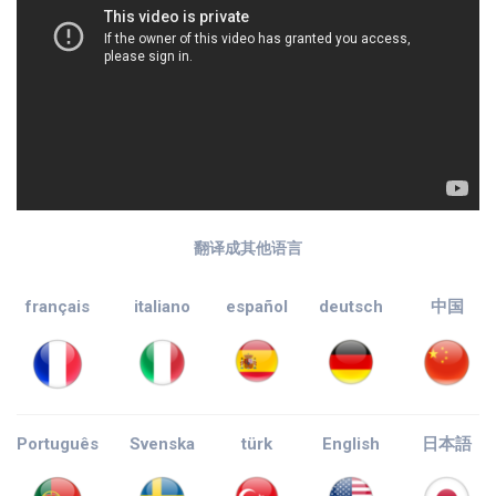
翻译成其他语言
français
italiano
español
deutsch
中国
Português
Svenska
türk
English
日本語