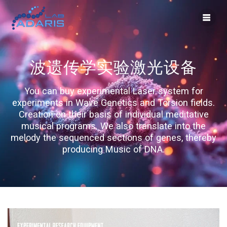
Skip
to
content
波遗传学实验激光设备
You can buy experimental Laser system for
experiments in Wave Genetics and Torsion fields.
Creation on their basis of individual meditative
musical programs. We also translate into the
melody the sequenced sections of genes, thereby
producing Music of DNA.