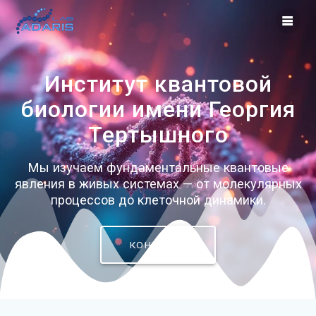
Перейти
к
контенту
Институт квантовой
биологии имени Георгия
Тертышного
Мы изучаем фундаментальные квантовые
явления в живых системах — от молекулярных
процессов до клеточной динамики.
КОНТАКТЫ