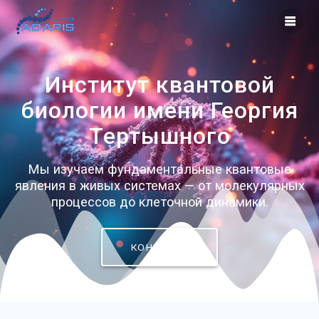
Перейти
к
контенту
Институт квантовой
биологии имени Георгия
Тертышного
Мы изучаем фундаментальные квантовые
явления в живых системах — от молекулярных
процессов до клеточной динамики.
КОНТАКТЫ